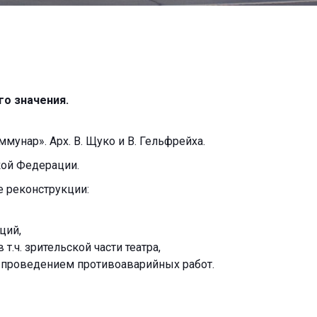
о значения.
мунар». Арх. В. Щуко и В. Гельфрейха.
ой Федерации.
е реконструкции:
кций,
т.ч. зрительской части театра,
а проведением противоаварийных работ.