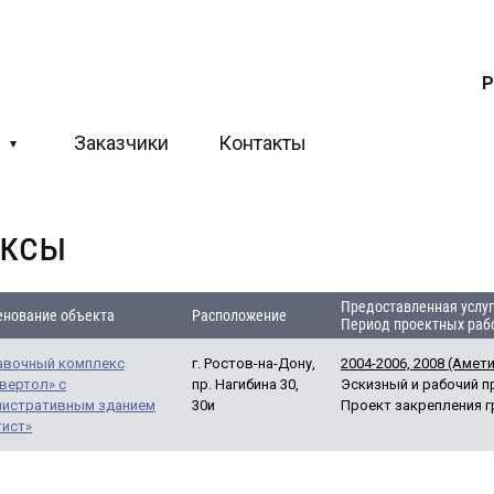
Р
ы
Заказчики
Контакты
ексы
Предоставленная услуг
нование объекта
Расположение
Период проектных рабо
авочный комплекс
г. Ростов-на-Дону,
2004-2006, 2008 (Амет
вертол» с
пр. Нагибина 30,
Эскизный и рабочий 
нистративным зданием
30и
Проект закрепления гр
тист»