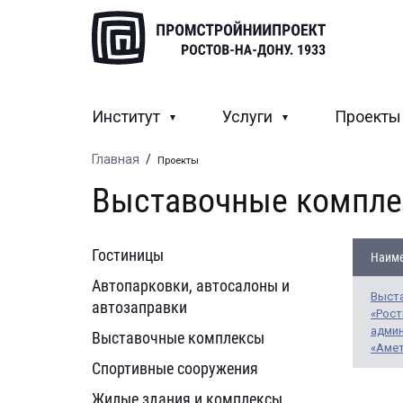
Институт
Услуги
Проект
Главная
/
Проекты
Выставочные компл
Гостиницы
Наиме
Автопарковки, автосалоны и
Выст
автозаправки
«Рост
адми
Выставочные комплексы
«Аме
Спортивные сооружения
Жилые здания и комплексы