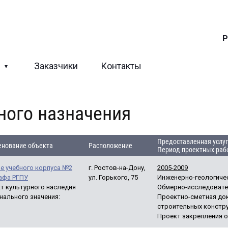
Р
ы
Заказчики
Контакты
ного назначения
Предоставленная услуг
нование объекта
Расположение
Период проектных рабо
е учебного корпуса №2
г. Ростов-на-Дону,
2005-2009
афа РГПУ
ул. Горького, 75
Инженерно-геологичес
т культурного наследия
Обмерно-исследовате
нального значения:
Проектно-сметная док
строительных констру
Проект закрепления 