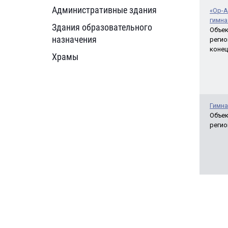
Административные здания
«Ор-А
гимна
Здания образовательного
Объек
назначения
регио
конец
Храмы
Гимна
Объек
регио