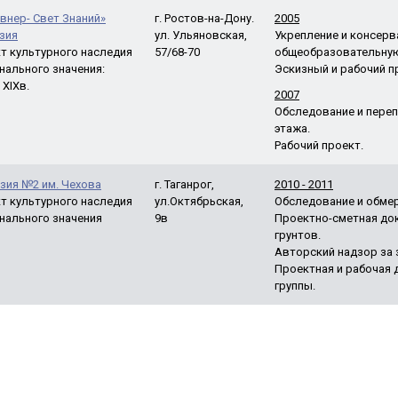
внер- Свет Знаний»
г. Ростов-на-Дону.
2005
зия
ул. Ульяновская,
Укрепление и консерв
т культурного наследия
57/68-70
общеобразовательную
нального значения:
Эскизный и рабочий п
 XIXв.
2007
Обследование и переп
этажа.
Рабочий проект.
зия №2 им. Чехова
г. Таганрог,
2010 - 2011
т культурного наследия
ул.Октябрьская,
Обследование и обмер
нального значения
9в
Проектно-сметная док
грунтов.
Авторский надзор за 
Проектная и рабочая 
группы.