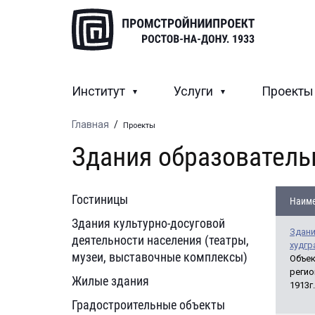
Институт
Услуги
Проект
Главная
/
Проекты
Здания образователь
Гостиницы
Наиме
Здания культурно-досуговой
Здани
деятельности населения (театры,
худгр
музеи, выставочные комплексы)
Объек
регио
Жилые здания
1913г.
Градостроительные объекты